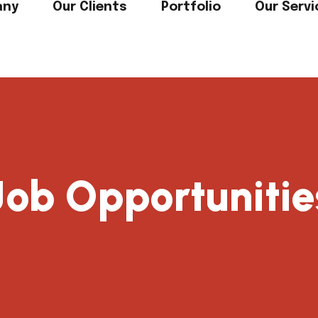
any
Our Clients
Portfolio
Our Servi
Job Opportunitie