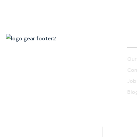
Co
Our
The long history and tradition of our
company has created a solid foundation
Con
for our partnerships in the shipping and
Job
industrial sector.
Blo