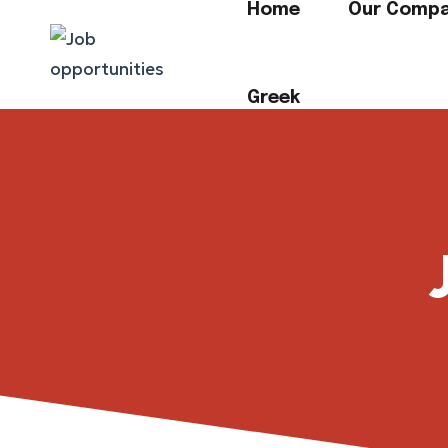
Home
Our Comp
Greek