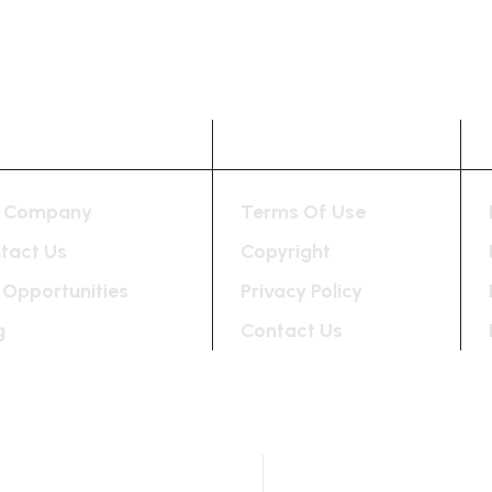
mpany
Useful Links
 Company
Terms Of Use
tact Us
Copyright
 Opportunities
Privacy Policy
g
Contact Us